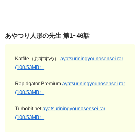
あやつり人形の先生 第1~46話
Katfile（おすすめ）
ayatsuriningyounosensei.rar
(108.53MB）
Rapidgator Premium
ayatsuriningyounosensei.rar
(108.53MB）
Turbobit.net
ayatsuriningyounosensei.rar
(108.53MB）