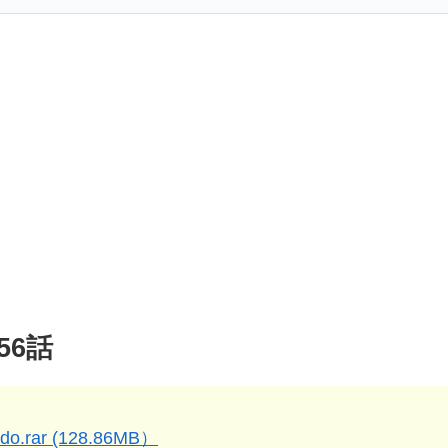
56話
do.rar (128.86MB）