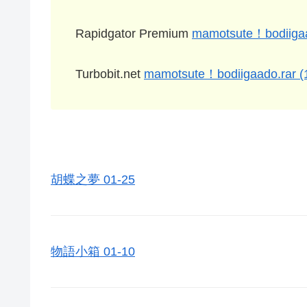
Rapidgator Premium
mamotsute！bodiiga
Turbobit.net
mamotsute！bodiigaado.rar 
胡蝶之夢 01-25
物語小箱 01-10