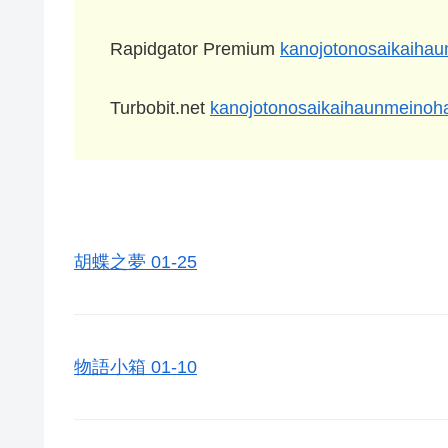
Rapidgator Premium
kanojotonosaikaiha
Turbobit.net
kanojotonosaikaihaunmeinoh
胡蝶之夢 01-25
物語小箱 01-10