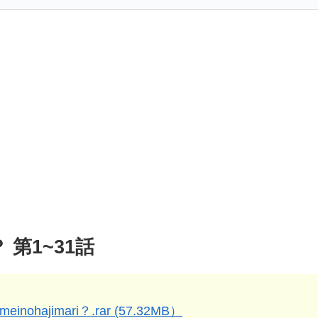
第1~31話
nmeinohajimari？.rar (57.32MB）