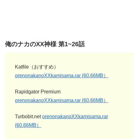
俺のナカのXX神様 第1~26話
Katfile（おすすめ）
orenonakanoXXkamisama.rar (60.66MB）
Rapidgator Premium
orenonakanoXXkamisama.rar (60.66MB）
Turbobit.net
orenonakanoXXkamisama.rar
(60.66MB）