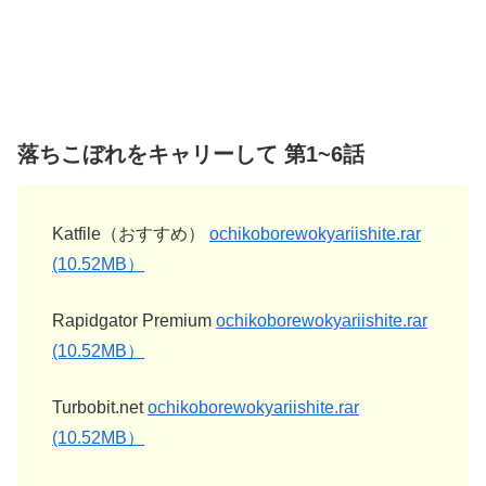
落ちこぼれをキャリーして 第1~6話
Katfile（おすすめ）
ochikoborewokyariishite.rar
(10.52MB）
Rapidgator Premium
ochikoborewokyariishite.rar
(10.52MB）
Turbobit.net
ochikoborewokyariishite.rar
(10.52MB）